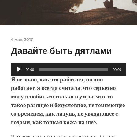
4 мая, 2017
Давайте быть дятлами
Аудиоплеер
00:00
00:00
Я не знаю, как это работает, но оно
работает: я всегда считала, что серьезно
могу влюбиться только в ум, во что-то
такое разящее и безусловное, не темнеющее
со временем, как латунь, не увядающее с
годами, как тонкая кожа на шее.
Что всегда однозначно, как да и нет, без вот